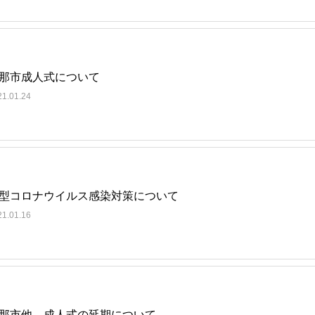
那市成人式について
21.01.24
型コロナウイルス感染対策について
21.01.16
那市他、成人式の延期について